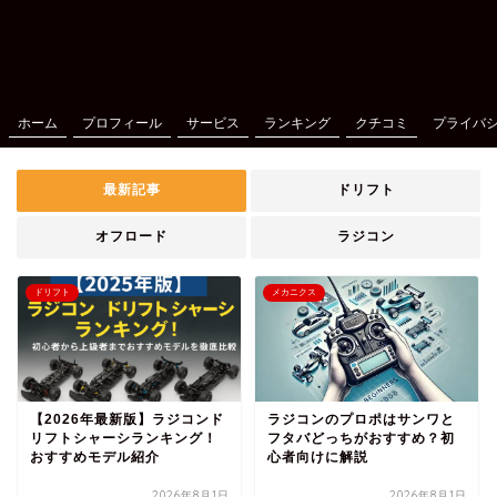
ホーム
プロフィール
サービス
ランキング
クチコミ
プライバ
最新記事
ドリフト
オフロード
ラジコン
ドリフト
メカニクス
【2026年最新版】ラジコンド
ラジコンのプロポはサンワと
リフトシャーシランキング！
フタバどっちがおすすめ？初
おすすめモデル紹介
心者向けに解説
2026年8月1日
2026年8月1日